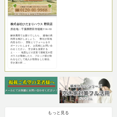
株式会社ひだまりハウス 野田店
所在地：千葉県野田市堤根114-10
解体費用でお困りでしたら、 建物の再
利用を検討しましょう。 弊社が現地
内見を行い、 買取とリフォームをサ
ポートいたします。 お気軽にお問い合
わせください。 空き家を放置する
と・・・ 地震などの災害で屋根瓦や窓
ガラスが飛散したり、ブロック塀が倒
れるなどして他人が怪我をした場合、
空き家の所 ...
もっと見る