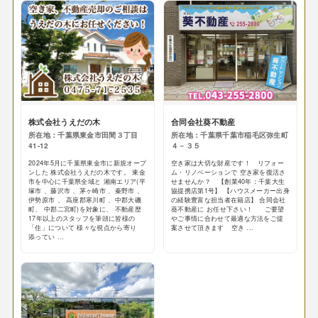
株式会社うえだの木
合同会社葵不動産
所在地：千葉県東金市田間３丁目
所在地：千葉県千葉市稲毛区弥生町
41-12
４－３５
2024年5月に千葉県東金市に新規オープ
空き家は大切な財産です！ リフォー
ンした 株式会社うえだの木です。 東金
ム・リノベーションで 空き家を復活さ
市を中心に千葉県全域と 湘南エリア(平
せませんか？ 【創業40年：千葉大生
塚市 、藤沢市 、茅ヶ崎市 、秦野市 、
協提携店第1号】 【ハウスメーカー出身
伊勢原市 、 高座郡寒川町 、中郡大磯
の経験豊富な担当者在籍店】 合同会社
町、 中郡二宮町)を対象に、 不動産歴
葵不動産に お任せ下さい！ ご要望
17年以上のスタッフを筆頭に皆様の
やご事情に合わせて最適な方法をご提
「住」について 様々な視点から寄り
案させて頂きます 空き ...
添ってい ...