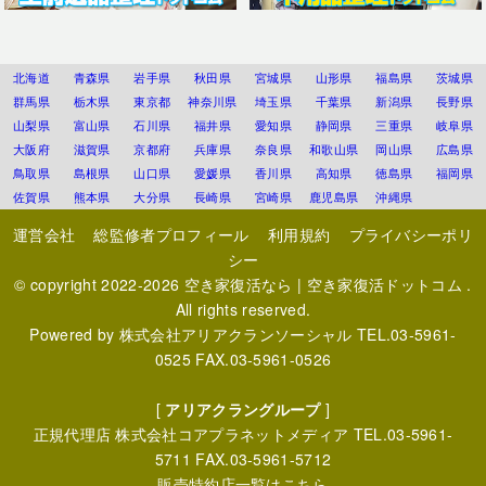
北海道
青森県
岩手県
秋田県
宮城県
山形県
福島県
茨城県
群馬県
栃木県
東京都
神奈川県
埼玉県
千葉県
新潟県
長野県
山梨県
富山県
石川県
福井県
愛知県
静岡県
三重県
岐阜県
大阪府
滋賀県
京都府
兵庫県
奈良県
和歌山県
岡山県
広島県
鳥取県
島根県
山口県
愛媛県
香川県
高知県
徳島県
福岡県
佐賀県
熊本県
大分県
長崎県
宮崎県
鹿児島県
沖縄県
運営会社
総監修者プロフィール
利用規約
プライバシーポリ
シー
© copyright 2022-2026
空き家復活なら | 空き家復活ドットコム
.
All rights reserved.
Powered by
株式会社アリアクランソーシャル
TEL.03-5961-
0525 FAX.03-5961-0526
[
アリアクラングループ
]
正規代理店
株式会社コアプラネットメディア
TEL.03-5961-
5711 FAX.03-5961-5712
販売特約店一覧はこちら