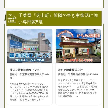
千葉県『芝山町』近隣の空き家復活に強
い専門家5選
株式会社新昭和リビンズ
かもめ地建株式会社
所在地：千葉県木更津市東太田3-9-
所在地：千葉県館山市館山1560-16
23
空き家は大切な財産です！ リフォー
ム・リノベーションで 空き家を復活さ
空き家は大切な財産です！ リフォー
せませんか？ お電話でのお問い合
ム・リノベーションで 空き家を復活さ
わせはこちらから ☎ 0470-29-7588
せませんか？ お電話でのお問い合わ
対応エリア 館山市・南房総市を中心と
せはこちらから ☎ 0438-53-7958 対
した周辺地域 ...
応エリア 木更津市・君津市を中心に内
房地区 空き家でお困りです ...