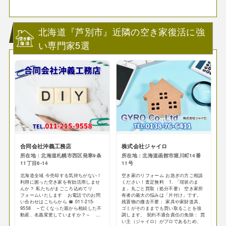
北海道『芦別市』近隣の空き家復活に強
い専門家5選
合同会社沖義工務店
株式会社ジャイロ
所在地：北海道札幌市西区発寒9条
所在地：北海道函館市堀川町14番
11丁目6‐14
11号
北海道全域 今売却する気持ちがない！
空き家のリフォーム お急ぎの方ご相談
利用に困った空き家を有効活用しませ
ください！査定無料 1. 「現状のま
んか？ 私たちがまごころ込めてリ
ま」丸ごと買取（処分不要） 空き家所
フォームいたします お電話でのお問
有者の最大の悩みは「片付け」です。
い合わせはこちらから ☎ 011-215-
残置物の撤去不要： 家具や家財道具、
9558 ～亡くなった親から相続した不
ゴミがそのままでも買い取ることを強
動産、名義変更していますか？～ ...
調します。 契約不適合責任の免除： 買
い主（ジャイロ）がプロであるため、