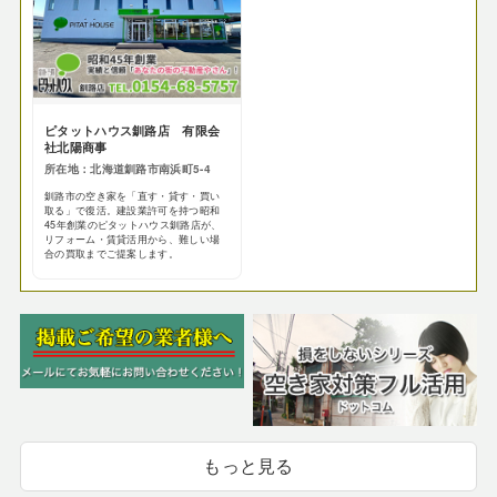
ピタットハウス釧路店 有限会
社北陽商事
所在地：北海道釧路市南浜町5-4
釧路市の空き家を「直す・貸す・買い
取る」で復活。建設業許可を持つ昭和
45年創業のピタットハウス釧路店が、
リフォーム・賃貸活用から、難しい場
合の買取までご提案します。
もっと見る