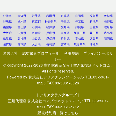
北海道
青森県
岩手県
秋田県
宮城県
山形県
福島県
茨城県
群馬県
栃木県
東京都
神奈川県
埼玉県
千葉県
新潟県
長野県
山梨県
富山県
石川県
福井県
愛知県
静岡県
三重県
岐阜県
大阪府
滋賀県
京都府
兵庫県
奈良県
和歌山県
岡山県
広島県
鳥取県
島根県
山口県
愛媛県
香川県
高知県
徳島県
福岡県
佐賀県
熊本県
大分県
長崎県
宮崎県
鹿児島県
沖縄県
運営会社
総監修者プロフィール
利用規約
プライバシーポリ
シー
© copyright 2022-2026
空き家復活なら | 空き家復活ドットコム
.
All rights reserved.
Powered by
株式会社アリアクランソーシャル
TEL.03-5961-
0525 FAX.03-5961-0526
[
アリアクラングループ
]
正規代理店
株式会社コアプラネットメディア
TEL.03-5961-
5711 FAX.03-5961-5712
販売特約店一覧はこちら