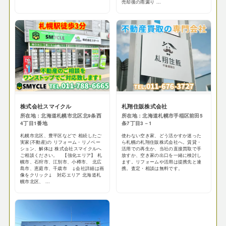
売却後の雨漏り ...
株式会社スマイクル
札翔住販株式会社
所在地：北海道札幌市北区北9条西
所在地：北海道札幌市手稲区前田5
4丁目1番地
条7丁目3－1
札幌市北区、豊平区などで 相続したご
使わない空き家、どう活かすか迷った
実家(不動産)の リフォーム・リノベー
ら札幌の札翔住販株式会社へ。賃貸・
ション、解体は 株式会社スマイクルへ
活用での再生か、当社の直接買取で手
ご相談ください。 【強化エリア】 札
放すか、空き家の出口を一緒に検討し
幌市、石狩市、江別市、小樽市、 北広
ます。リフォームや活用は提携先と連
島市、恵庭市、千歳市 ↓会社詳細は画
携。査定・相談は無料です。
像をクリック↓ 対応エリア 北海道札
幌市北区、 ...