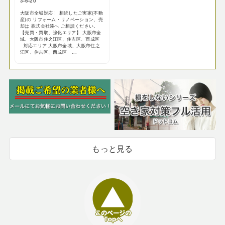
3-6-20
大阪市全域対応！ 相続したご実家(不動
産)の リフォーム・リノベーション、売
却は 株式会社湊へ ご相談ください。
【売買・買取、強化エリア】 大阪市全
域、大阪市住之江区、住吉区、西成区
対応エリア 大阪市全域、大阪市住之
江区、住吉区、西成区 ...
もっと見る