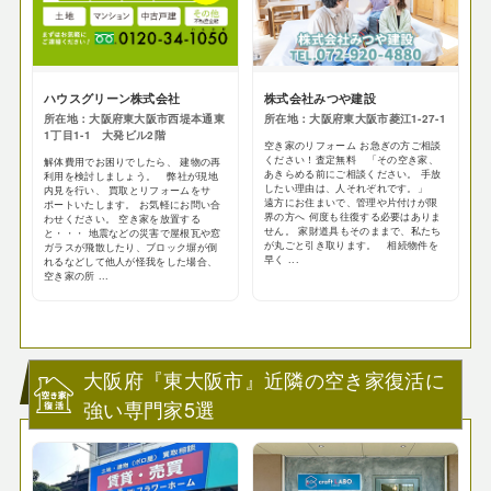
ハウスグリーン株式会社
株式会社みつや建設
所在地：大阪府東大阪市西堤本通東
所在地：大阪府東大阪市菱江1-27-1
1丁目1-1 大発ビル2階
空き家のリフォーム お急ぎの方ご相談
ください！査定無料 「その空き家、
解体費用でお困りでしたら、 建物の再
あきらめる前にご相談ください。 手放
利用を検討しましょう。 弊社が現地
したい理由は、人それぞれです。」
内見を行い、 買取とリフォームをサ
遠方にお住まいで、管理や片付けが限
ポートいたします。 お気軽にお問い合
界の方へ 何度も往復する必要はありま
わせください。 空き家を放置する
せん。 家財道具もそのままで、私たち
と・・・ 地震などの災害で屋根瓦や窓
が丸ごと引き取ります。 相続物件を
ガラスが飛散したり、ブロック塀が倒
早く ...
れるなどして他人が怪我をした場合、
空き家の所 ...
大阪府『東大阪市』近隣の空き家復活に
強い専門家5選