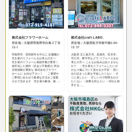
株式会社フラワーホーム
株式会社craft LABO.
所在地：大阪府羽曳野市白鳥３丁目
所在地：大阪府枚方市南中振2-89-
15-1
15 1F
羽曳野市・富田林市を中心に 近畿圏の
大阪府 主に枚方市、高槻市、茨木市、
空き家のリフォームをお考えの方へ
守口市、豊中市などで リフォームをお
空き家のリフォーム相談件数が豊富！
考えの方へ こんなお悩みはありません
老朽化した物件・訳あり不動産の 民泊
か？ ・空き家をリフォームしたいが
活用経験が豊富な 株式会社フラワー
かなり傷んでいて直せるか不安 ・思い
ホームに お任せ下さい！ ご要望や
出の詰まった家を手放したくない ・す
ご事情に合わせて最適な方法をご提案
ぐに直したい ・忙しいので時間をかけ
させて頂きます 空き家の解体、修 ...
たくない ・経費を抑えたい ・何社も相
手する ...