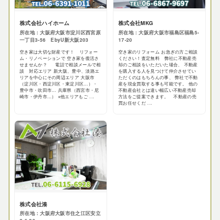
株式会社ハイホーム
株式会社MKG
所在地：大阪府大阪市淀川区西宮原
所在地：大阪府大阪市福島区福島5-
一丁目3-56 EbyU新大阪203
17-20
空き家は大切な財産です！ リフォー
空き家のリフォーム お急ぎの方ご相談
ム・リノベーションで 空き家を復活さ
ください！査定無料 弊社に不動産売
せませんか？ 電話で相談メールで相
却のご相談をいただいた場合、 不動産
談 対応エリア 新大阪、豊中、淡路エ
を購入する人を見つけて仲介させてい
リアを中心にその周辺エリア 大阪市
ただくのはもちろんの事、 弊社で不動
（淀川区・西淀川区・東淀川区…）・
産を現金買取する事も可能です。 他の
豊中市・吹田市… 兵庫県（西宮市・尼
不動産会社とは違い幅広い不動産売却
崎市・伊丹市…） ※他エリアもご ...
方法をご提案できます。 不動産の売
買お任せくだ ...
株式会社湊
所在地：大阪府大阪市住之江区安立