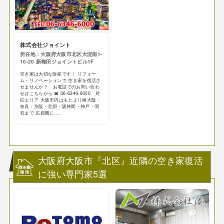
株式会社ジョイント
所在地：大阪府大阪市北区大淀南1-
10-20 新梅田ジョイントビル1F
空き家は大切な財産です！ リフォー
ム・リノベーションで 空き家を復活さ
せませんか？ お電話でのお問い合わ
せはこちらから ☎ 06-6346-6000 対
応エリア 大阪市内はもとより南大阪・
奈良・京阪・北摂・阪神間・神戸・明
石まで 広範囲に ...
大阪府大阪市『北区』近隣の空き家復活
に強い専門家5選