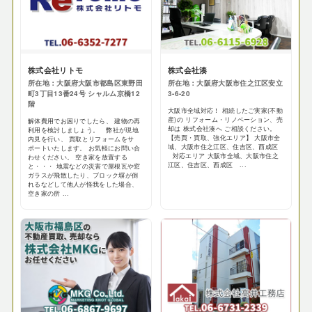
株式会社リトモ
株式会社湊
所在地：大阪府大阪市都島区東野田
所在地：大阪府大阪市住之江区安立
町3丁目13番24号 シャルム京橋12
3-6-20
階
大阪市全域対応！ 相続したご実家(不動
産)の リフォーム・リノベーション、売
解体費用でお困りでしたら、 建物の再
却は 株式会社湊へ ご相談ください。
利用を検討しましょう。 弊社が現地
【売買・買取、強化エリア】 大阪市全
内見を行い、 買取とリフォームをサ
域、大阪市住之江区、住吉区、西成区
ポートいたします。 お気軽にお問い合
対応エリア 大阪市全域、大阪市住之
わせください。 空き家を放置する
江区、住吉区、西成区 ...
と・・・ 地震などの災害で屋根瓦や窓
ガラスが飛散したり、ブロック塀が倒
れるなどして他人が怪我をした場合、
空き家の所 ...