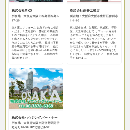
株式会社MKG
株式会社高井工務店
所在地：大阪府大阪市福島区福島5-
所在地：大阪府大阪市生野区舎利寺
17-20
1-1-10
空き家のリフォーム お急ぎの方ご相談
東大阪市全域、生野区、東成区、 平野
ください！査定無料 弊社に不動産売
区、天王寺区などで リフォームをお考
却のご相談をいただいた場合、 不動産
えの方へ こんなお悩みはありません
を購入する人を見つけて仲介させてい
か？ ・空き家をリフォームしたいが
ただくのはもちろんの事、 弊社で不動
かなり傷んでいて直せるか不安 ・思い
産を現金買取する事も可能です。 他の
出の詰まった家を手放したくない ・す
不動産会社とは違い幅広い不動産売却
ぐに直したい ・忙しいので時間をかけ
方法をご提案できます。 不動産の売
たくない ・経費を抑えたい ・何社も相
買お任せくだ ...
手するのは ...
株式会社ハウジングパートナー
所在地：大阪府大阪市阿倍野区阿倍
野元町18-39 HP北畠ビル3F